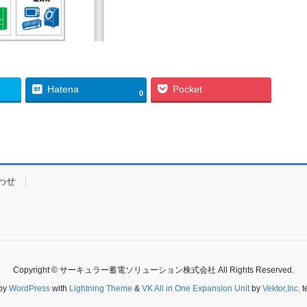
Hatena
Pocket
0
わせ
Copyright © サーキュラー蓄電ソリューション株式会社 All Rights Reserved.
by
WordPress
with
Lightning Theme
&
VK All in One Expansion Unit
by
Vektor,Inc.
t